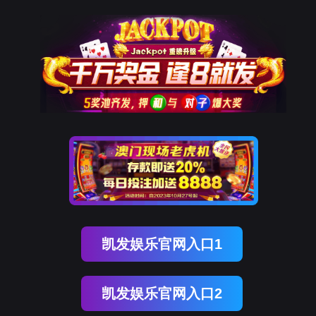
k8com官网
EN
当前位置：
k8com官网
>>
科研动态
科研动态
文献分享|实体瘤来源的小型
细胞外囊泡抑制CAR-T细胞
疗效
2026-01-22